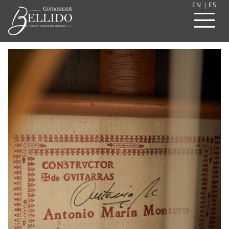
EN
|
ES